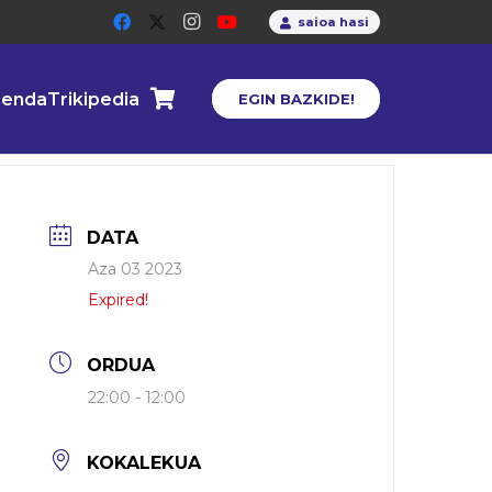
saioa hasi
enda
Trikipedia
EGIN BAZKIDE!
DATA
Aza 03 2023
Expired!
ORDUA
22:00 - 12:00
KOKALEKUA