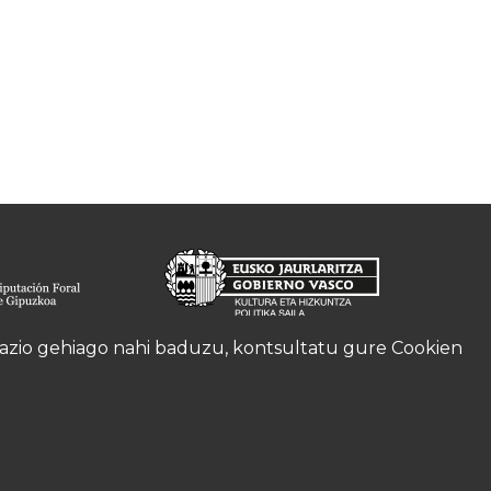
rmazio gehiago nahi baduzu, kontsultatu gure
Cookien