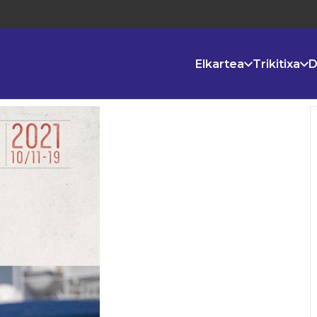
Elkartea
Trikitixa
D