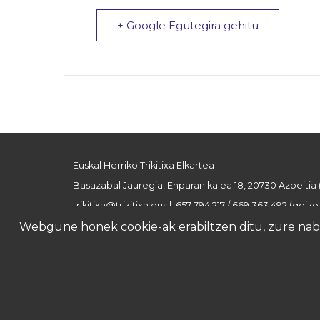
+ Google Egutegira gehitu
Euskal Herriko Trikitixa Elkartea
Basazabal Jauregia, Enparan kalea 18, 20730 Azpeitia
trikitixa@trikitixa.eus
| 657 794 217 / 669 363 492 (goizez
Webgune honek cookie-ak erabiltzen ditu, zure nabig
Lege oharra
Pribatutasun politika
Cookie politi