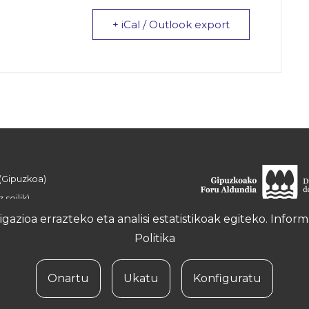
+ iCal / Outlook export
 (Gipuzkoa)
 soilik)
azioa errazteko eta analisi estatistikoak egiteko. Info
Politika
Onartu
Ukatu
Konfiguratu
ka