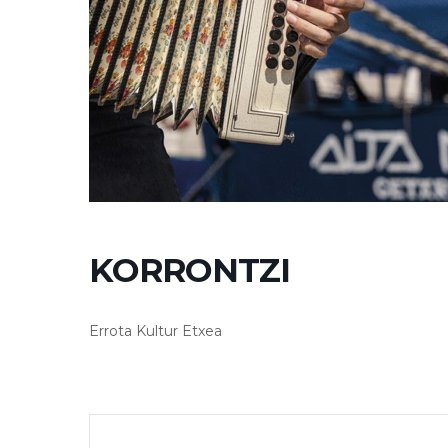
KORRONTZI
Errota Kultur Etxea