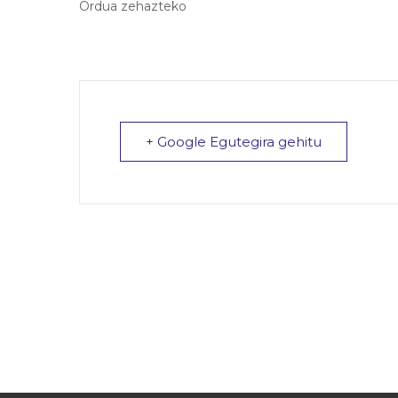
Ordua zehazteko
+ Google Egutegira gehitu