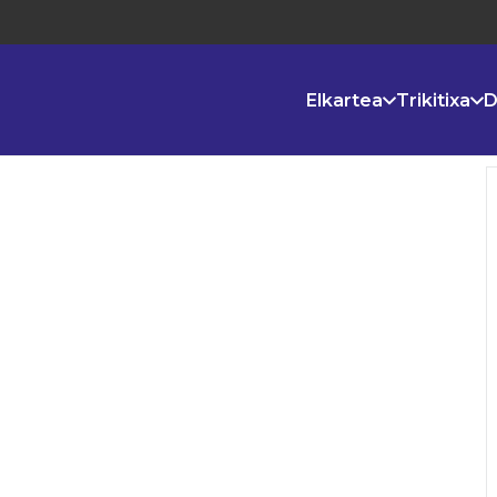
Elkartea
Trikitixa
D