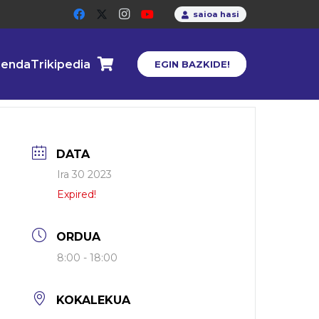
saioa hasi
enda
Trikipedia
EGIN BAZKIDE!
DATA
Ira 30 2023
Expired!
ORDUA
8:00 - 18:00
KOKALEKUA