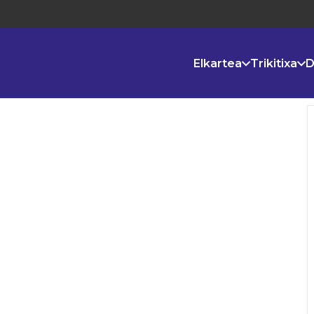
Elkartea
Trikitixa
D