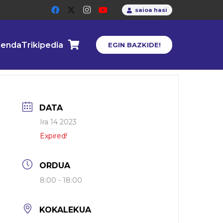
saioa hasi
enda
Trikipedia
EGIN BAZKIDE!
DATA
Ira 14 2023
Expired!
ORDUA
8:00 - 18:00
KOKALEKUA