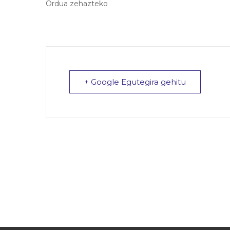
Ordua zehazteko
+ Google Egutegira gehitu