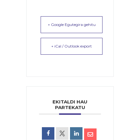
+ Google Egutegira gehitu
+ iCal / Outlook export
EKITALDI HAU
PARTEKATU