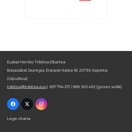
Euskal Herriko Trikitixa Elkartea
Basazabal Jauregia, Enparan kalea 18, 20730 Azpeitia
(Gipuzkoa)
trikitixa@trikitixa.eus
| 657 794 217 / 669 363 492 (goizez soilik)
Lege oharra