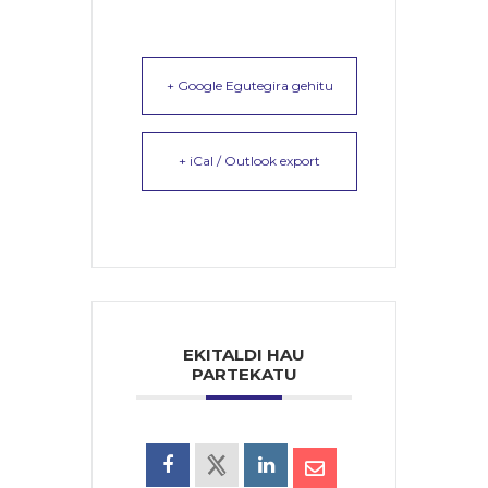
+ Google Egutegira gehitu
+ iCal / Outlook export
EKITALDI HAU
PARTEKATU