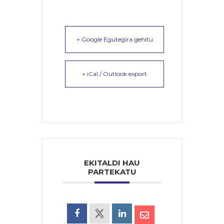
+ Google Egutegira gehitu
+ iCal / Outlook export
EKITALDI HAU
PARTEKATU