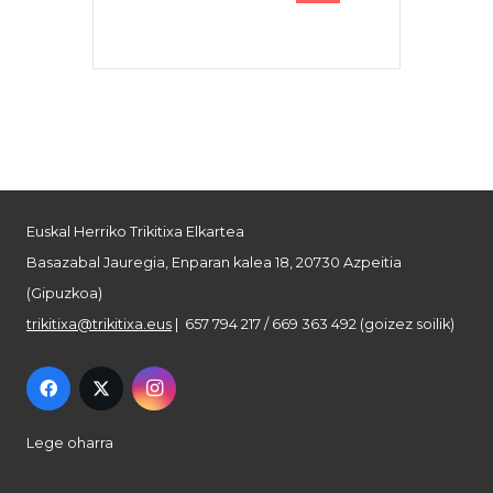
Euskal Herriko Trikitixa Elkartea
Basazabal Jauregia, Enparan kalea 18, 20730 Azpeitia
(Gipuzkoa)
trikitixa@trikitixa.eus
| 657 794 217 / 669 363 492 (goizez soilik)
Lege oharra