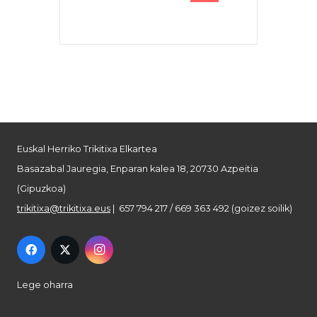
Euskal Herriko Trikitixa Elkartea
Basazabal Jauregia, Enparan kalea 18, 20730 Azpeitia
(Gipuzkoa)
trikitixa@trikitixa.eus
| 657 794 217 / 669 363 492 (goizez soilik)
Lege oharra