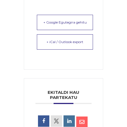
+ Google Egutegira gehitu
+ iCal / Outlook export
EKITALDI HAU
PARTEKATU