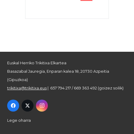
Euskal Herriko Trikitixa Elkartea
Basazabal Jauregia, Enparan kalea 18, 20730 Azpeitia
(Gipuzkoa)
trikitixa@trikitixa.eus
| 657 794 217 / 669 363 492 (goizez soilik)
Lege oharra