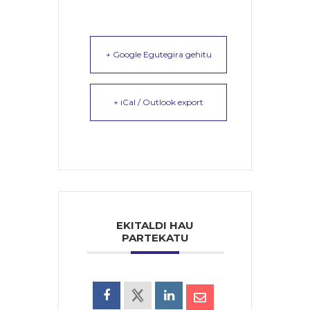
+ Google Egutegira gehitu
+ iCal / Outlook export
EKITALDI HAU
PARTEKATU