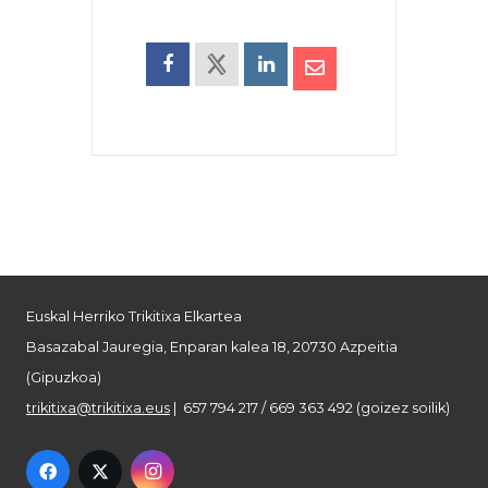
Euskal Herriko Trikitixa Elkartea
Basazabal Jauregia, Enparan kalea 18, 20730 Azpeitia
(Gipuzkoa)
trikitixa@trikitixa.eus
| 657 794 217 / 669 363 492 (goizez soilik)