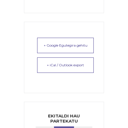
+ Google Egutegira gehitu
+ iCal / Outlook export
EKITALDI HAU
PARTEKATU