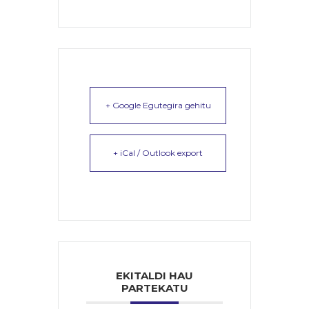
+ Google Egutegira gehitu
+ iCal / Outlook export
EKITALDI HAU
PARTEKATU