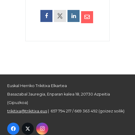
Euskal Herriko Trikitixa Elkartea
Basazabal Jauregia, Enparan kalea 18, 20730 Azpeitia
(Gipuzkoa)
trikitixa@trikitixa.eus
| 657 794 217 / 669 363 492 (goizez soilik)