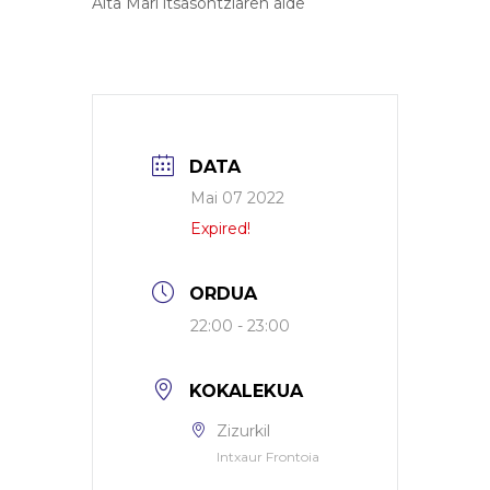
Aita Mari itsasontziaren alde
DATA
Mai 07 2022
Expired!
ORDUA
22:00 - 23:00
KOKALEKUA
Zizurkil
Intxaur Frontoia