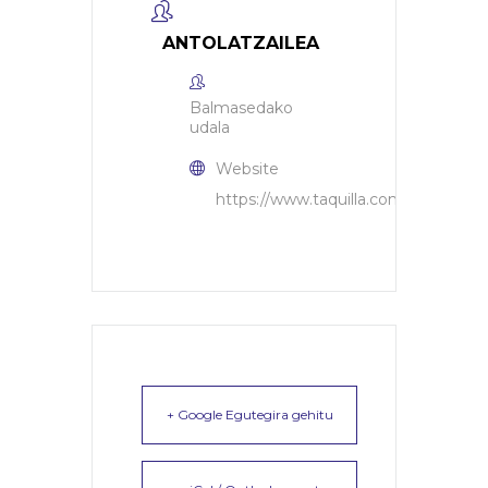
ANTOLATZAILEA
Balmasedako
udala
Website
https://www.taquilla.com/entradas/k
+ Google Egutegira gehitu