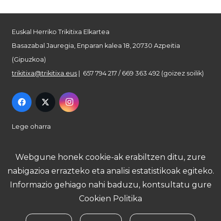
Euskal Herriko Trikitixa Elkartea
Basazabal Jauregia, Enparan kalea 18, 20730 Azpeitia
(Gipuzkoa)
trikitixa@trikitixa.eus
| 657 794 217 / 669 363 492 (goizez soilik)
Lege oharra
Pribatutasun politika
Webgune honek cookie-ak erabiltzen ditu, zure
nabigazioa errazteko eta analisi estatistikoak egiteko.
Cookie politika
Informazio gehiago nahi baduzu, kontsultatu gure
Cookien Politika