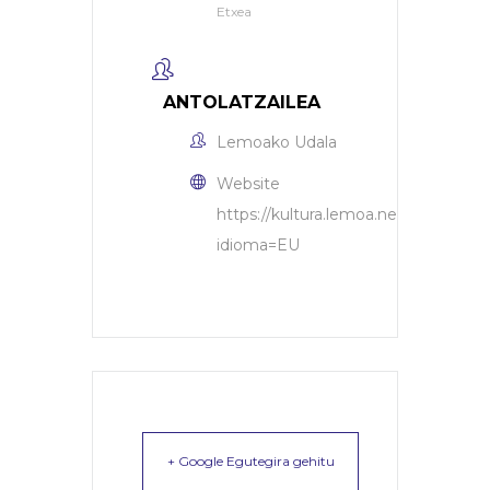
Etxea
ANTOLATZAILEA
Lemoako Udala
Website
https://kultura.lemoa.net/sarrerak/?
idioma=EU
+ Google Egutegira gehitu