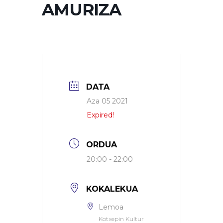
AMURIZA
DATA
Aza 05 2021
Expired!
ORDUA
20:00 - 22:00
KOKALEKUA
Lemoa
Kotxepin Kultur