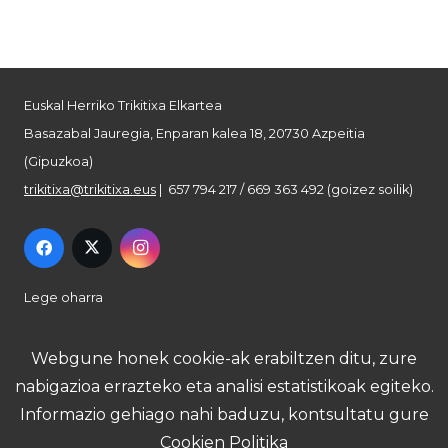
Euskal Herriko Trikitixa Elkartea
Basazabal Jauregia, Enparan kalea 18, 20730 Azpeitia
(Gipuzkoa)
trikitixa@trikitixa.eus
| 657 794 217 / 669 363 492 (goizez soilik)
Lege oharra
Pribatutasun politika
Webgune honek cookie-ak erabiltzen ditu, zure
nabigazioa errazteko eta analisi estatistikoak egiteko.
Cookie politika
Informazio gehiago nahi baduzu, kontsultatu gure
Cookien Politika