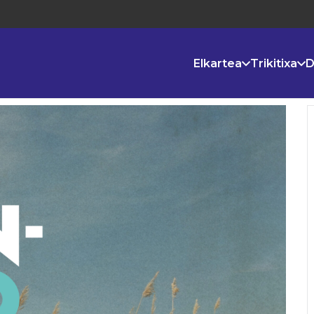
Elkartea
Trikitixa
D