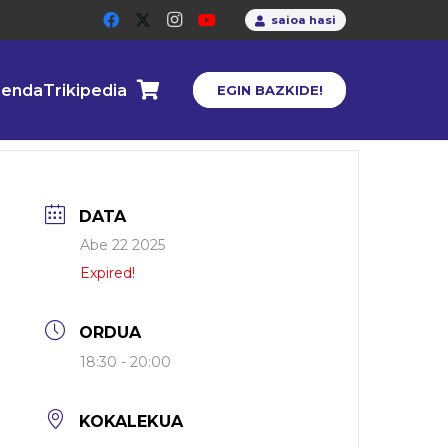
saioa hasi
enda
Trikipedia
EGIN BAZKIDE!
DATA
Abe 22 2025
Expired!
ORDUA
18:30 - 20:00
KOKALEKUA