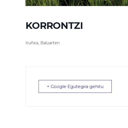
KORRONTZI
Iruñea, Baluarten
+ Google Egutegira gehitu