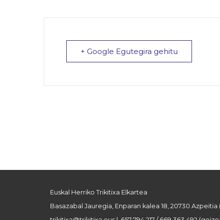
+ Google Egutegira gehitu
Euskal Herriko Trikitixa Elkartea
Basazabal Jauregia, Enparan kalea 18, 20730 Azpeitia
trikitixa@trikitixa.eus
| 657 794 217 / 669 363 492 (goizez