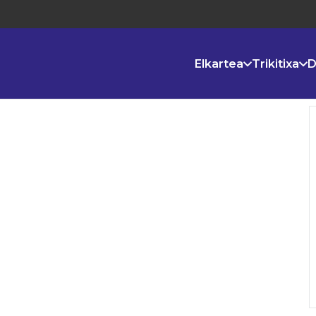
Elkartea
Trikitixa
D