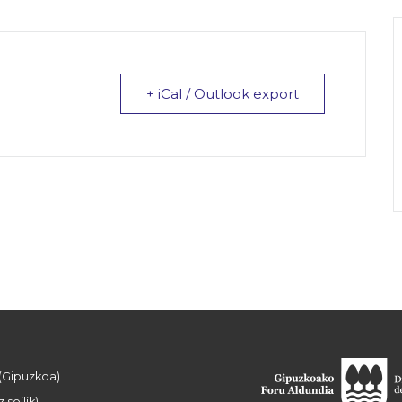
+ iCal / Outlook export
 (Gipuzkoa)
 soilik)