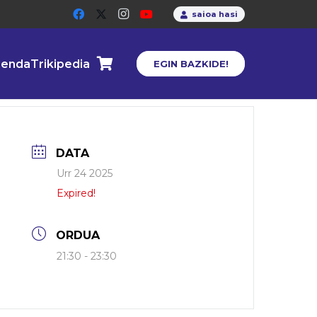
saioa hasi
enda
Trikipedia
EGIN BAZKIDE!
DATA
Urr 24 2025
Expired!
ORDUA
21:30 - 23:30