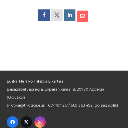
Euskal Herriko Trikitixa Elkartea
Basazabal Jauregia, Enparan kalea 18, 20730 Azpeitia
(Gipuzkoa)
trikitixa@trikitixa.eus
| 657 794 217 / 669 363 492 (goizez soilik)