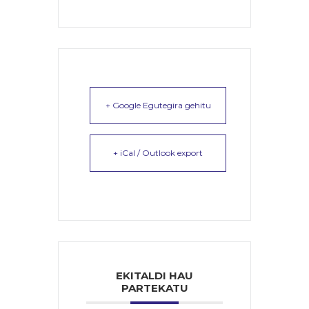
+ Google Egutegira gehitu
+ iCal / Outlook export
EKITALDI HAU
PARTEKATU