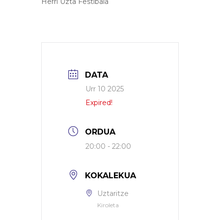
Herri Uzta Festibala
DATA
Urr 10 2025
Expired!
ORDUA
20:00 - 22:00
KOKALEKUA
Uztaritze
Kiroleta