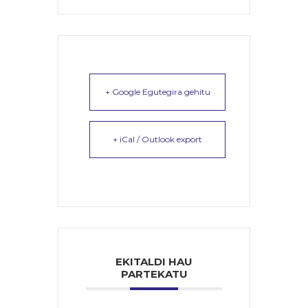
+ Google Egutegira gehitu
+ iCal / Outlook export
EKITALDI HAU
PARTEKATU