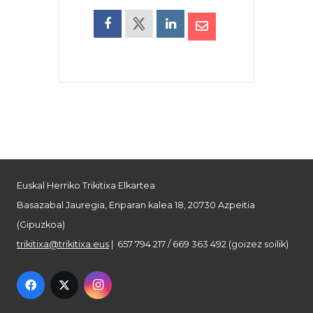
Euskal Herriko Trikitixa Elkartea
Basazabal Jauregia, Enparan kalea 18, 20730 Azpeitia
(Gipuzkoa)
trikitixa@trikitixa.eus
| 657 794 217 / 669 363 492 (goizez soilik)