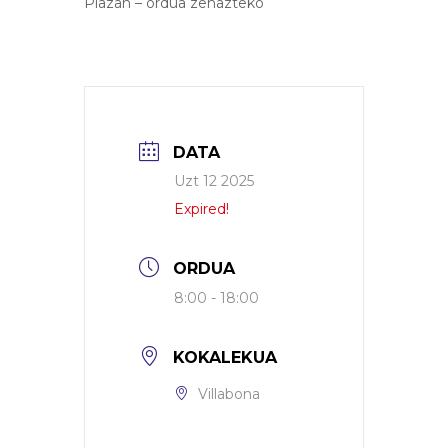
Plazan – ordua zehazteko
DATA
Uzt 12 2025
Expired!
ORDUA
8:00 - 18:00
KOKALEKUA
Villabona