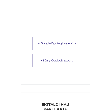
+ Google Egutegira gehitu
+ iCal / Outlook export
EKITALDI HAU
PARTEKATU