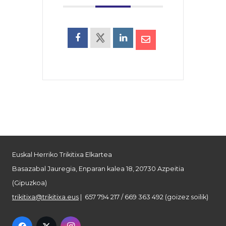
Euskal Herriko Trikitixa Elkartea
Basazabal Jauregia, Enparan kalea 18, 20730 Azpeitia
(Gipuzkoa)
trikitixa@trikitixa.eus
| 657 794 217 / 669 363 492 (goizez soilik)