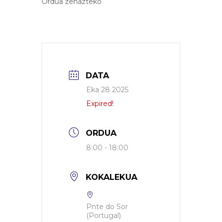
Ordua zehazteko
DATA
Eka 28 2025
Expired!
ORDUA
8:00 - 18:00
KOKALEKUA
Pnte do Sor
(Portugal)