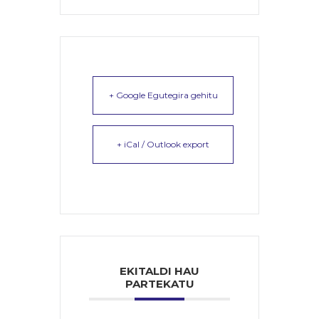
+ Google Egutegira gehitu
+ iCal / Outlook export
EKITALDI HAU
PARTEKATU