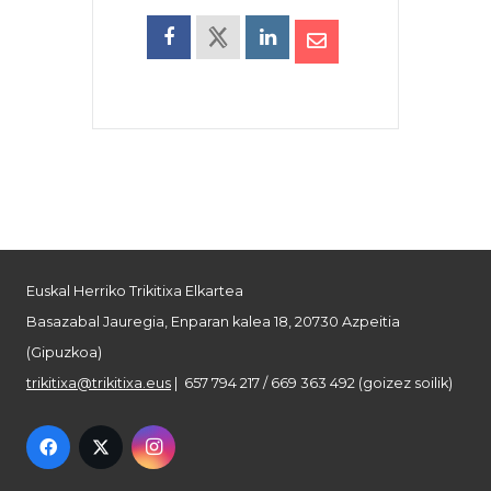
Euskal Herriko Trikitixa Elkartea
Basazabal Jauregia, Enparan kalea 18, 20730 Azpeitia
(Gipuzkoa)
trikitixa@trikitixa.eus
| 657 794 217 / 669 363 492 (goizez soilik)