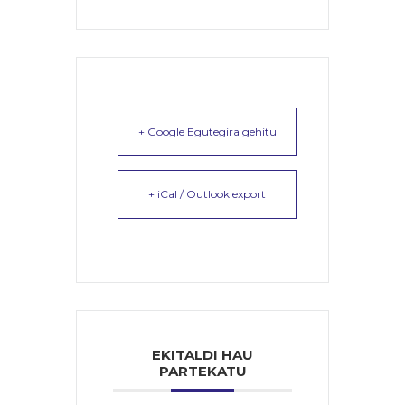
+ Google Egutegira gehitu
+ iCal / Outlook export
EKITALDI HAU
PARTEKATU