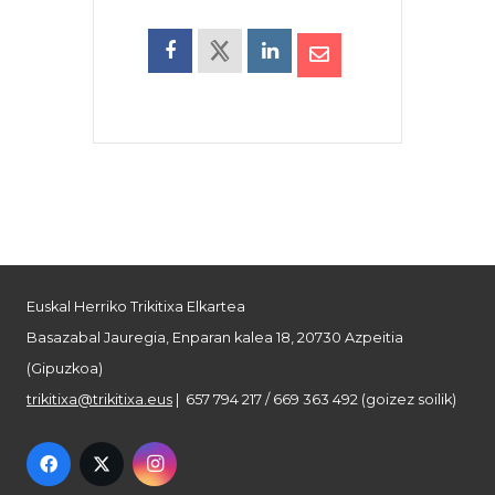
Euskal Herriko Trikitixa Elkartea
Basazabal Jauregia, Enparan kalea 18, 20730 Azpeitia
(Gipuzkoa)
trikitixa@trikitixa.eus
| 657 794 217 / 669 363 492 (goizez soilik)