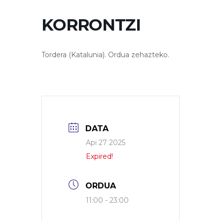
KORRONTZI
Tordera (Katalunia). Ordua zehazteko.
DATA
Api 27 2025
Expired!
ORDUA
11:00 - 23:00