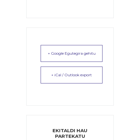
+ Google Egutegira gehitu
+ iCal / Outlook export
EKITALDI HAU
PARTEKATU