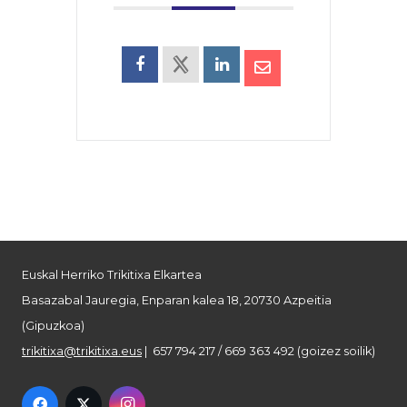
Euskal Herriko Trikitixa Elkartea
Basazabal Jauregia, Enparan kalea 18, 20730 Azpeitia
(Gipuzkoa)
trikitixa@trikitixa.eus
| 657 794 217 / 669 363 492 (goizez soilik)