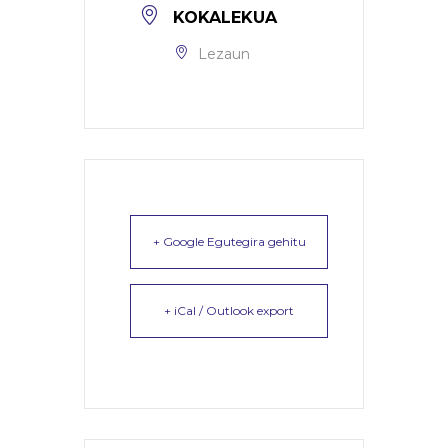
KOKALEKUA
Lezaun
+ Google Egutegira gehitu
+ iCal / Outlook export