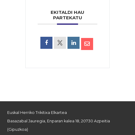
EKITALDI HAU
PARTEKATU
Euskal Herriko Trikitixa Elkartea
Basazabal Jauregia, Enparan kalea 18, 20730 Azpeitia
(Gipuzkoa)