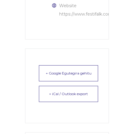
Website
https://www.festifalk.com/programa
+ Google Egutegira gehitu
+ iCal / Outlook export