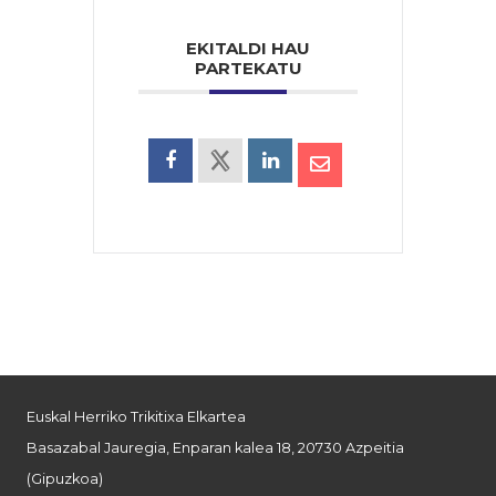
EKITALDI HAU
PARTEKATU
Euskal Herriko Trikitixa Elkartea
Basazabal Jauregia, Enparan kalea 18, 20730 Azpeitia
(Gipuzkoa)