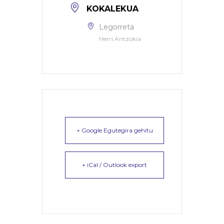
KOKALEKUA
Legorreta
Herri Antzokia
+ Google Egutegira gehitu
+ iCal / Outlook export