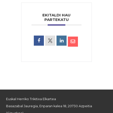
EKITALDI HAU
PARTEKATU
Euskal Herriko Trikitixa Elkartea
Basazabal Jauregia, Enparan kalea 18, 20730 Azpeitia