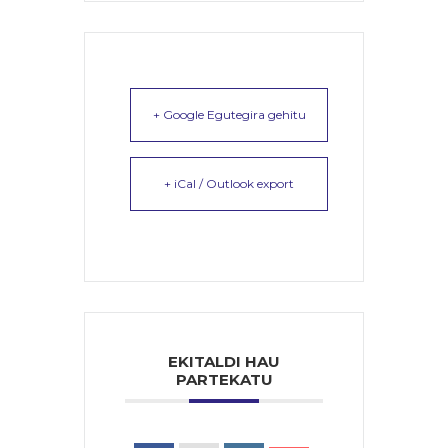
+ Google Egutegira gehitu
+ iCal / Outlook export
EKITALDI HAU
PARTEKATU