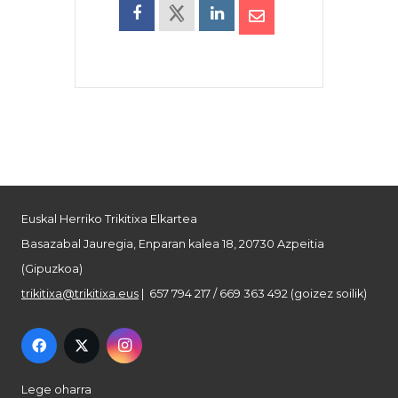
Euskal Herriko Trikitixa Elkartea
Basazabal Jauregia, Enparan kalea 18, 20730 Azpeitia
(Gipuzkoa)
trikitixa@trikitixa.eus
| 657 794 217 / 669 363 492 (goizez soilik)
Lege oharra