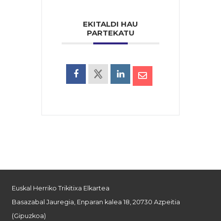
EKITALDI HAU
PARTEKATU
Euskal Herriko Trikitixa Elkartea
Basazabal Jauregia, Enparan kalea 18, 20730 Azpeitia
(Gipuzkoa)