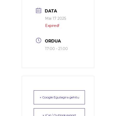
DATA
Mai 17 2025
Expired!
ORDUA
17:00 - 21:00
+ Google Egutegira gehitu
+ iCal / Outlook export