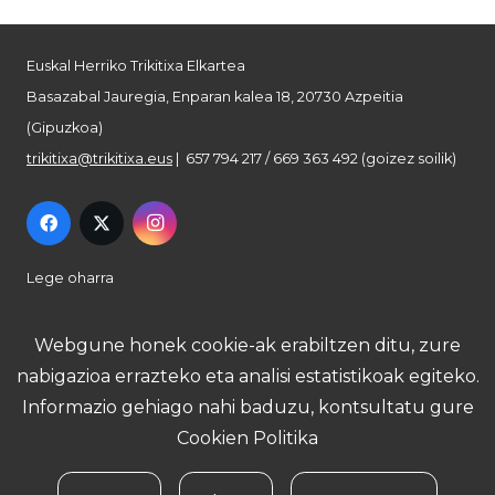
Euskal Herriko Trikitixa Elkartea
Basazabal Jauregia, Enparan kalea 18, 20730 Azpeitia
(Gipuzkoa)
trikitixa@trikitixa.eus
| 657 794 217 / 669 363 492 (goizez soilik)
Lege oharra
Pribatutasun politika
Webgune honek cookie-ak erabiltzen ditu, zure
nabigazioa errazteko eta analisi estatistikoak egiteko.
Cookie politika
Informazio gehiago nahi baduzu, kontsultatu gure
Cookien Politika