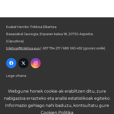
Euskal Herriko Trikitixa Elkartea
Basazabal Jauregia, Enparan kalea 18, 20730 Azpeitia
(Gipuzkoa)
trikitixa@trikitixa.eus
| 657 794 217 / 669 363 492 (goizez soilik)
Lege oharra
Pribatutasun politika
Webgune honek cookie-ak erabiltzen ditu, zure
nabigazioa errazteko eta analisi estatistikoak egiteko.
Cookie politika
Informazio gehiago nahi baduzu, kontsultatu gure
Cookien Politika