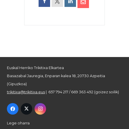
Euskal Herriko Trikitixa Elkartea
Basazabal Jauregia, Enparan kalea 18, 20730 Azpeitia
(Gipuzkoa)
trikitixa@trikitixa.eus
| 657 794 217 / 669 363 492 (goizez soilik)
Lege oharra