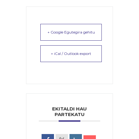
+ Google Egutegira gehitu
+ iCal / Outlook export
EKITALDI HAU
PARTEKATU