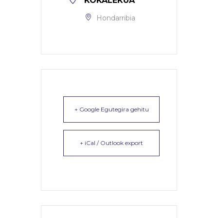
KOKALEKUA
Hondarribia
+ Google Egutegira gehitu
+ iCal / Outlook export