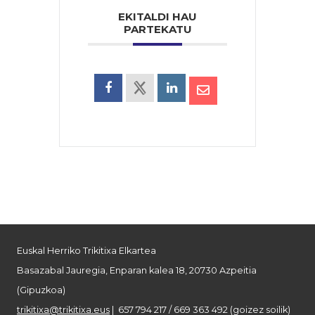
EKITALDI HAU
PARTEKATU
Euskal Herriko Trikitixa Elkartea
Basazabal Jauregia, Enparan kalea 18, 20730 Azpeitia
(Gipuzkoa)
trikitixa@trikitixa.eus
| 657 794 217 / 669 363 492 (goizez soilik)