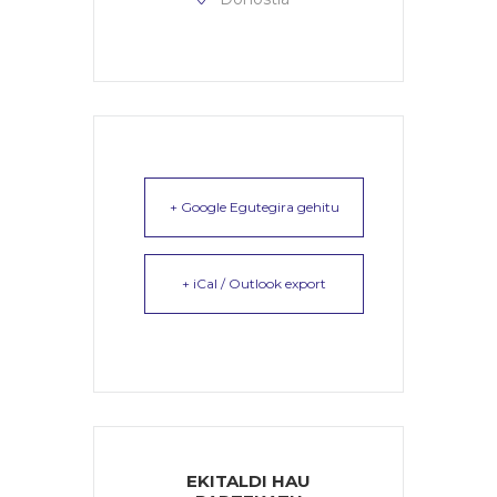
+ Google Egutegira gehitu
+ iCal / Outlook export
EKITALDI HAU