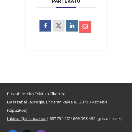
PARTEKATU
Euskal Herriko Trikitixa Elkartea
Basazabal Jauregia, Enparan kalea 18, 20730 Azpeitia
(Gipuzkoa)
trikitixa@trikitixa.eus
| 657 794 217 / 669 363 492 (goizez soilik)