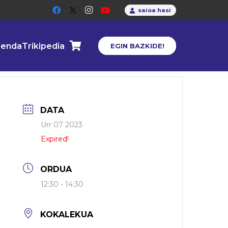
saioa hasi
enda
Trikipedia
EGIN BAZKIDE!
DATA
Urr 07 2023
Expired!
ORDUA
12:30 - 14:30
KOKALEKUA