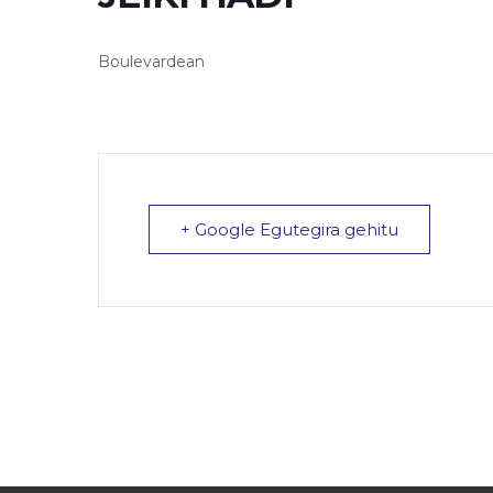
Boulevardean
+ Google Egutegira gehitu