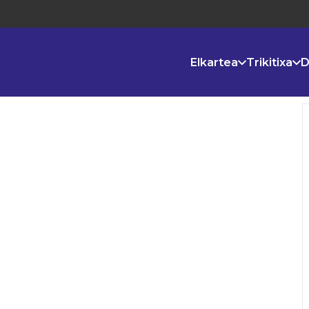
Elkartea
Trikitixa
D