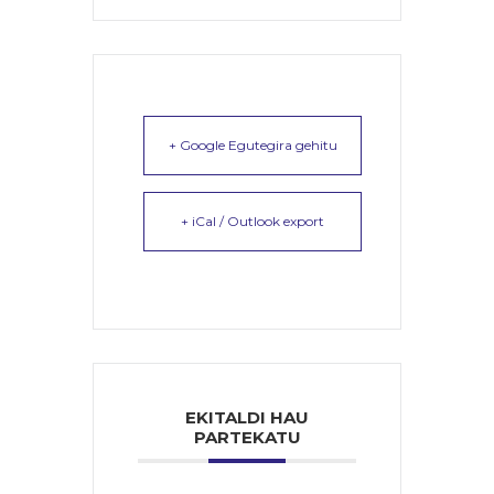
+ Google Egutegira gehitu
+ iCal / Outlook export
EKITALDI HAU
PARTEKATU