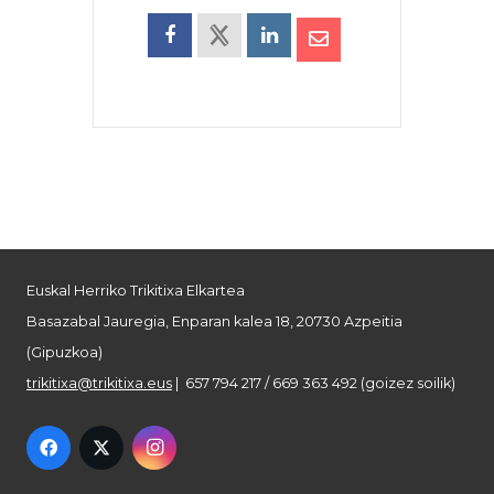
Euskal Herriko Trikitixa Elkartea
Basazabal Jauregia, Enparan kalea 18, 20730 Azpeitia
(Gipuzkoa)
trikitixa@trikitixa.eus
| 657 794 217 / 669 363 492 (goizez soilik)