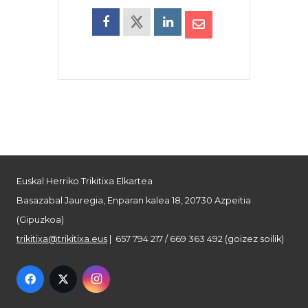
Euskal Herriko Trikitixa Elkartea
Basazabal Jauregia, Enparan kalea 18, 20730 Azpeitia
(Gipuzkoa)
trikitixa@trikitixa.eus
| 657 794 217 / 669 363 492 (goizez soilik)