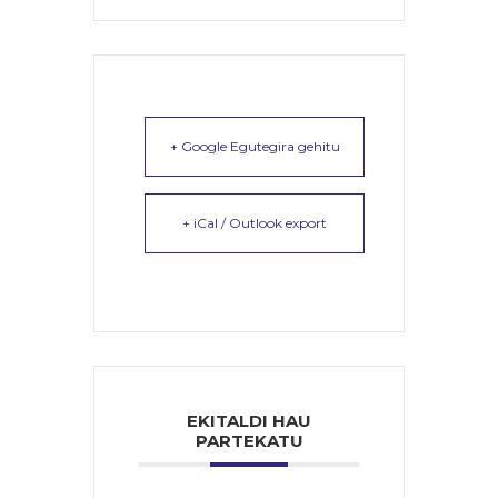
+ Google Egutegira gehitu
+ iCal / Outlook export
EKITALDI HAU
PARTEKATU