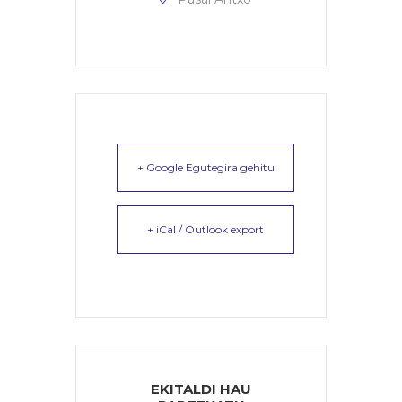
+ Google Egutegira gehitu
+ iCal / Outlook export
EKITALDI HAU