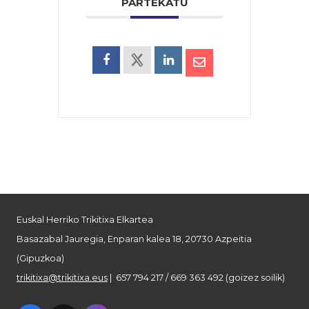
PARTEKATU
Euskal Herriko Trikitixa Elkartea
Basazabal Jauregia, Enparan kalea 18, 20730 Azpeitia
(Gipuzkoa)
trikitixa@trikitixa.eus
| 657 794 217 / 669 363 492 (goizez soilik)