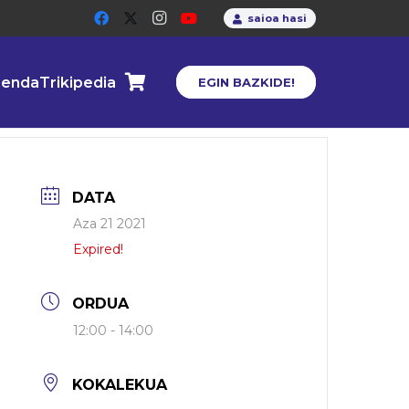
saioa hasi
enda
Trikipedia
EGIN BAZKIDE!
DATA
Aza 21 2021
Expired!
ORDUA
12:00 - 14:00
KOKALEKUA