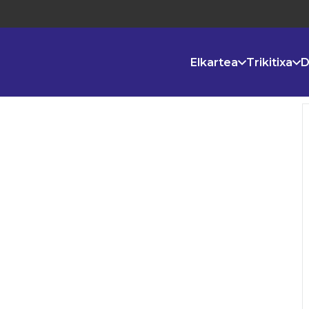
Elkartea
Trikitixa
D