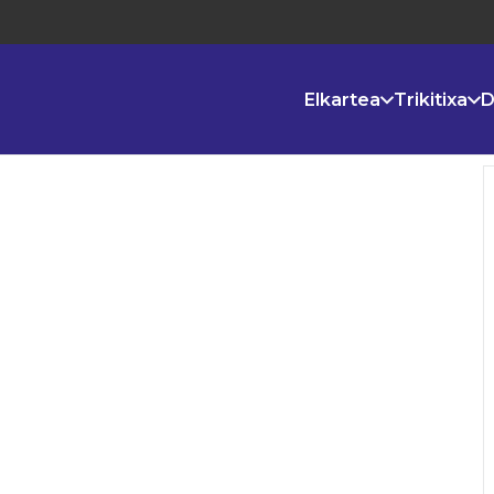
Elkartea
Trikitixa
D