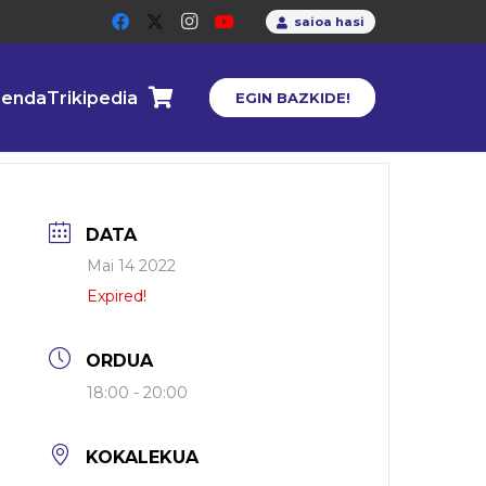
saioa hasi
enda
Trikipedia
EGIN BAZKIDE!
DATA
Mai 14 2022
Expired!
ORDUA
18:00 - 20:00
KOKALEKUA