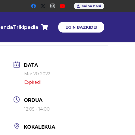
saioa hasi
enda
Trikipedia
EGIN BAZKIDE!
DATA
Mar 20 2022
Expired!
ORDUA
12:05 - 14:00
KOKALEKUA