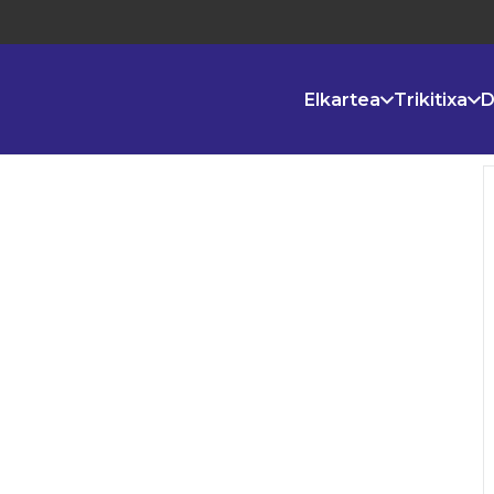
Elkartea
Trikitixa
D