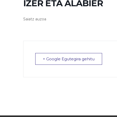
IZER ETA ALABIER
Saiatz auzoa
+ Google Egutegira gehitu