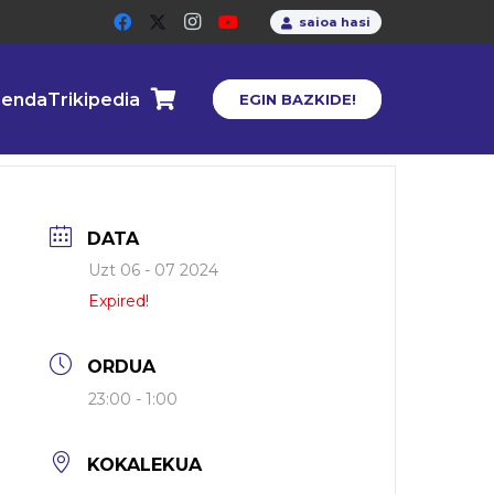
saioa hasi
enda
Trikipedia
EGIN BAZKIDE!
DATA
Uzt 06 - 07 2024
Expired!
ORDUA
23:00 - 1:00
KOKALEKUA