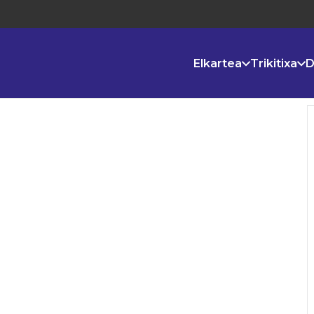
Elkartea
Trikitixa
D