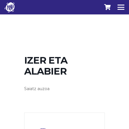
IZER ETA
ALABIER
Saiatz auzoa