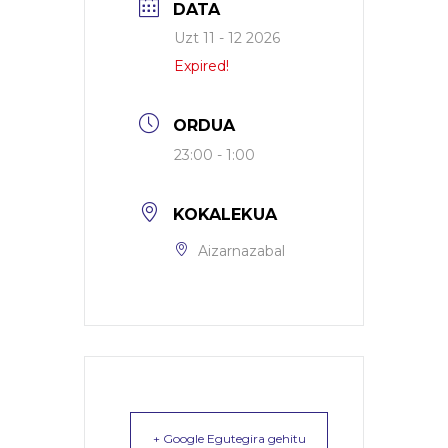
DATA
Uzt 11 - 12 2026
Expired!
ORDUA
23:00 - 1:00
KOKALEKUA
Aizarnazabal
+ Google Egutegira gehitu