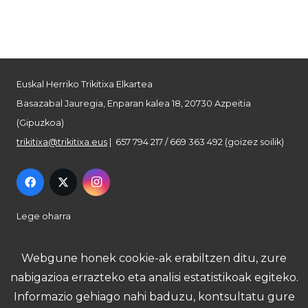
Euskal Herriko Trikitixa Elkartea
Basazabal Jauregia, Enparan kalea 18, 20730 Azpeitia
(Gipuzkoa)
trikitixa@trikitixa.eus
| 657 794 217 / 669 363 492 (goizez soilik)
Lege oharra
Pribatutasun politika
Webgune honek cookie-ak erabiltzen ditu, zure
nabigazioa errazteko eta analisi estatistikoak egiteko.
Cookie politika
Informazio gehiago nahi baduzu, kontsultatu gure