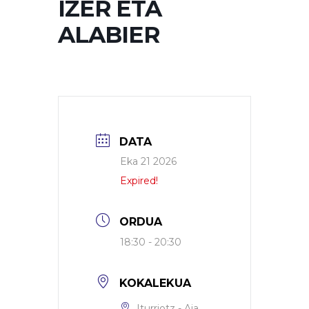
IZER ETA
ALABIER
DATA
Eka 21 2026
Expired!
ORDUA
18:30 - 20:30
KOKALEKUA
Iturriotz - Aia