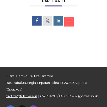
PARTEKATU
Euskal Herriko Trikitixa Elkartea
Basazabal Jauregia, Enparan kalea 18, 20730 Azpeitia
(Gipuzkoa)
trikitixa@trikitixa.eus
| 657 794 217 / 669 363 492 (goizez soilik)