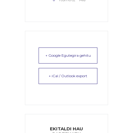
+ Google Egutegira gehitu
+ iCal / Outlook export
EKITALDI HAU