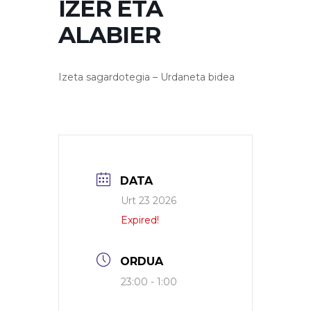
IZER ETA
ALABIER
Izeta sagardotegia – Urdaneta bidea
DATA
Urt 23 2026
Expired!
ORDUA
23:00 - 1:00