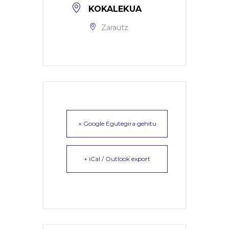
KOKALEKUA
Zarautz
+ Google Egutegira gehitu
+ iCal / Outlook export