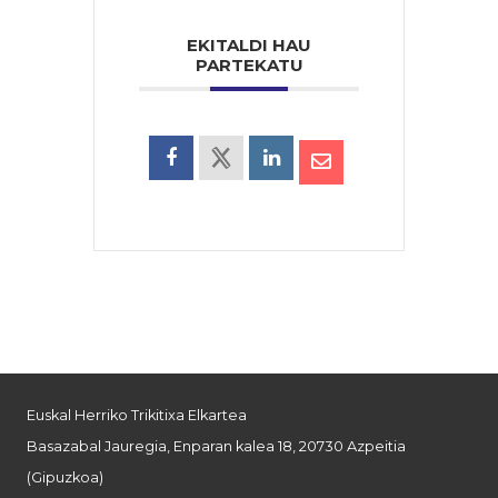
EKITALDI HAU
PARTEKATU
Euskal Herriko Trikitixa Elkartea
Basazabal Jauregia, Enparan kalea 18, 20730 Azpeitia
(Gipuzkoa)