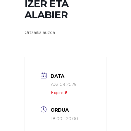
IZER ETA
ALABIER
Ortzaika auzoa
DATA
Aza 09 2025
Expired!
ORDUA
18:00 - 20:00