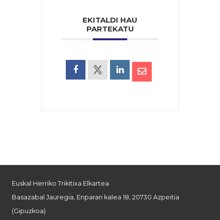
EKITALDI HAU
PARTEKATU
Euskal Herriko Trikitixa Elkartea
Basazabal Jauregia, Enparan kalea 18, 20730 Azpeitia
(Gipuzkoa)