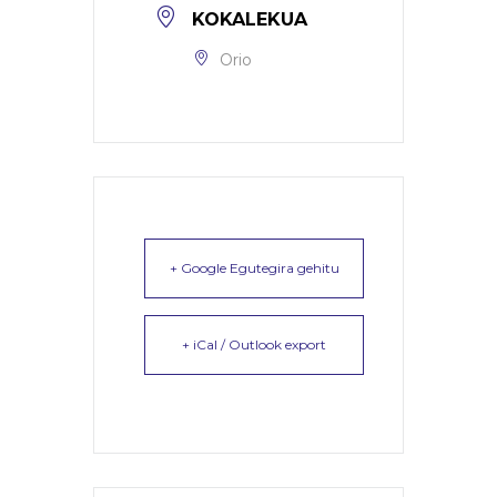
KOKALEKUA
Orio
+ Google Egutegira gehitu
+ iCal / Outlook export