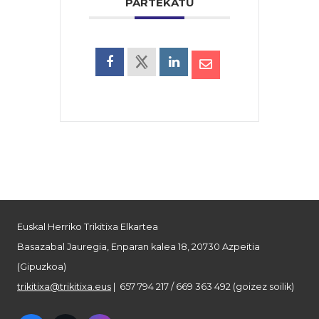
PARTEKATU
Euskal Herriko Trikitixa Elkartea
Basazabal Jauregia, Enparan kalea 18, 20730 Azpeitia
(Gipuzkoa)
trikitixa@trikitixa.eus
| 657 794 217 / 669 363 492 (goizez soilik)