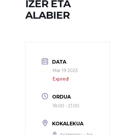
IZER ETA
ALABIER
DATA
Mar 19 2023
Expired!
ORDUA
18:00 - 21:00
KOKALEKUA
Arizterrazu - Aia