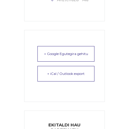
+ Google Egutegira gehitu
+ iCal / Outlook export
EKITALDI HAU