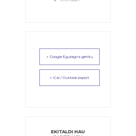
+ Google Egutegira gehitu
+ iCal / Outlook export
EKITALDI HAU