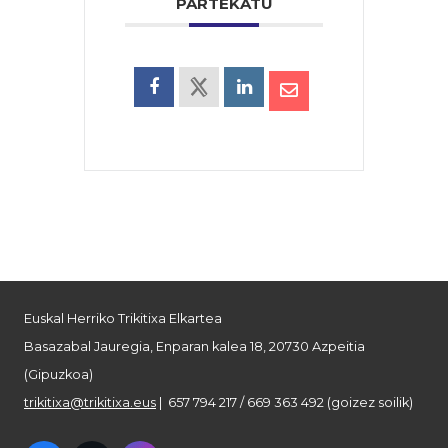
PARTEKATU
Euskal Herriko Trikitixa Elkartea
Basazabal Jauregia, Enparan kalea 18, 20730 Azpeitia
(Gipuzkoa)
trikitixa@trikitixa.eus
| 657 794 217 / 669 363 492 (goizez soilik)