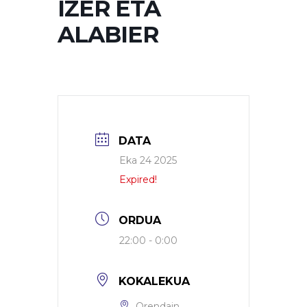
IZER ETA
ALABIER
DATA
Eka 24 2025
Expired!
ORDUA
22:00 - 0:00
KOKALEKUA
Orendain