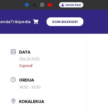
saioa hasi
enda
Trikipedia
EGIN BAZKIDE!
DATA
Eka 22 2025
Expired!
ORDUA
18:30 - 20:30
KOKALEKUA