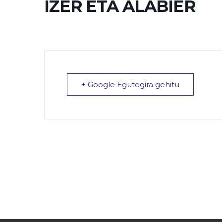
IZER ETA ALABIER
+ Google Egutegira gehitu