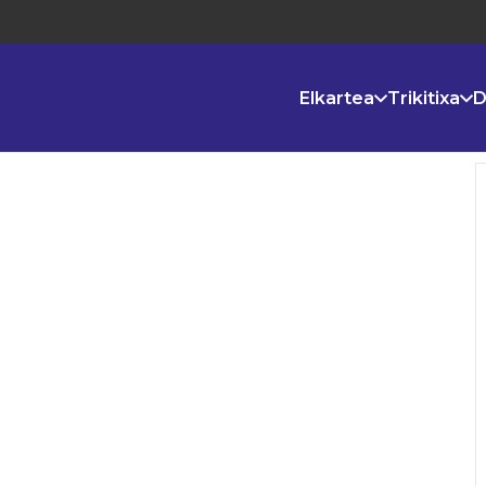
Elkartea
Trikitixa
D