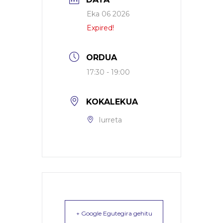
Eka 06 2026
Expired!
ORDUA
17:30 - 19:00
KOKALEKUA
Iurreta
+ Google Egutegira gehitu