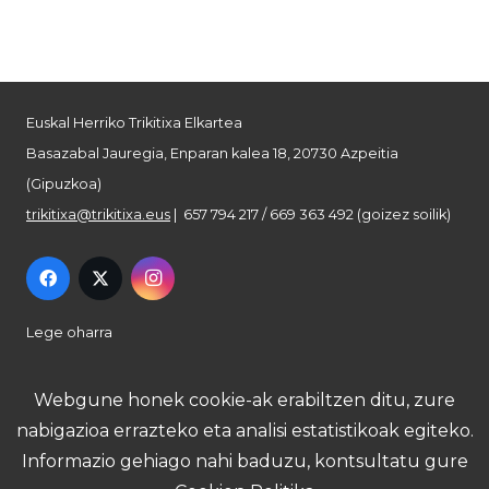
Euskal Herriko Trikitixa Elkartea
Basazabal Jauregia, Enparan kalea 18, 20730 Azpeitia
(Gipuzkoa)
trikitixa@trikitixa.eus
| 657 794 217 / 669 363 492 (goizez soilik)
Lege oharra
Pribatutasun politika
Webgune honek cookie-ak erabiltzen ditu, zure
nabigazioa errazteko eta analisi estatistikoak egiteko.
Cookie politika
Informazio gehiago nahi baduzu, kontsultatu gure