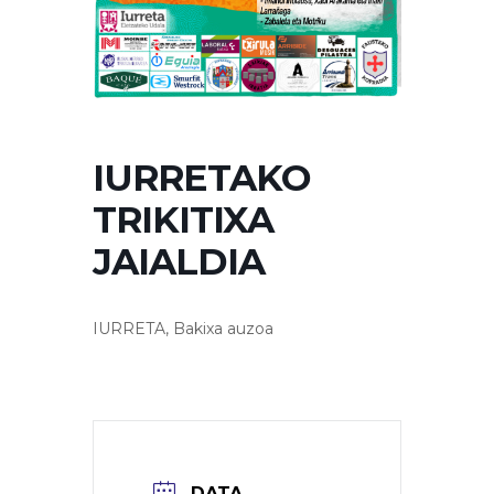
IURRETAKO
TRIKITIXA
JAIALDIA
IURRETA, Bakixa auzoa
DATA