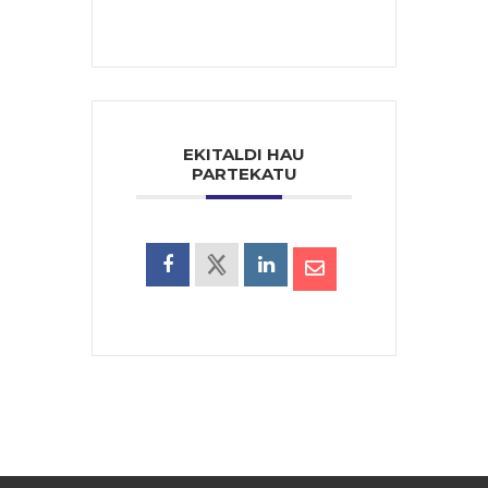
EKITALDI HAU
PARTEKATU