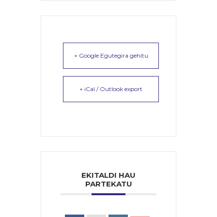
+ Google Egutegira gehitu
+ iCal / Outlook export
EKITALDI HAU
PARTEKATU