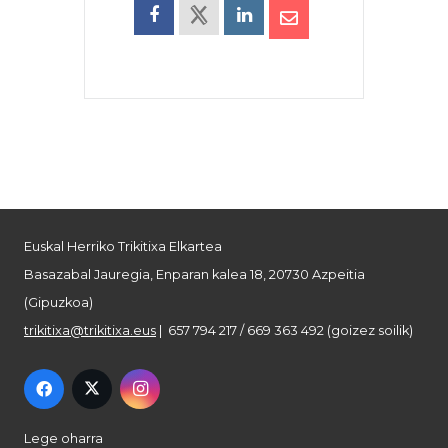
Euskal Herriko Trikitixa Elkartea
Basazabal Jauregia, Enparan kalea 18, 20730 Azpeitia
(Gipuzkoa)
trikitixa@trikitixa.eus
| 657 794 217 / 669 363 492 (goizez soilik)
Lege oharra