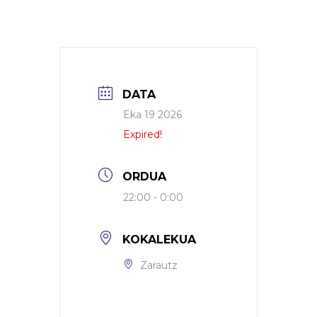
DATA
Eka 19 2026
Expired!
ORDUA
22:00 - 0:00
KOKALEKUA
Zarautz