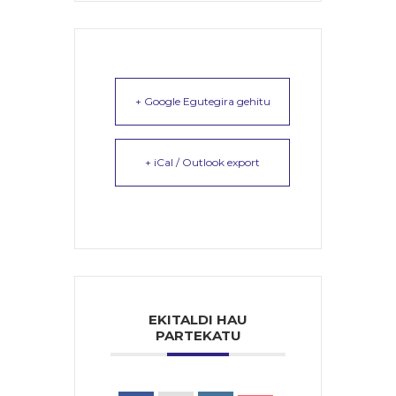
+ Google Egutegira gehitu
+ iCal / Outlook export
EKITALDI HAU
PARTEKATU