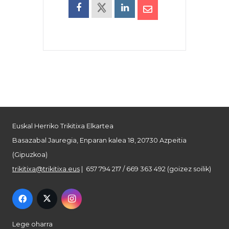
Euskal Herriko Trikitixa Elkartea
Basazabal Jauregia, Enparan kalea 18, 20730 Azpeitia
(Gipuzkoa)
trikitixa@trikitixa.eus
| 657 794 217 / 669 363 492 (goizez soilik)
Lege oharra