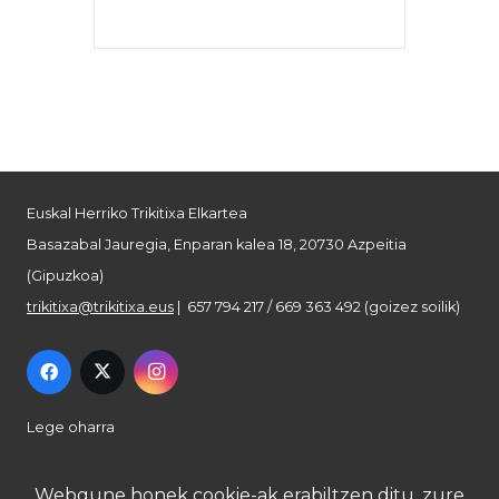
Euskal Herriko Trikitixa Elkartea
Basazabal Jauregia, Enparan kalea 18, 20730 Azpeitia
(Gipuzkoa)
trikitixa@trikitixa.eus
| 657 794 217 / 669 363 492 (goizez soilik)
Lege oharra
Pribatutasun politika
Webgune honek cookie-ak erabiltzen ditu, zure