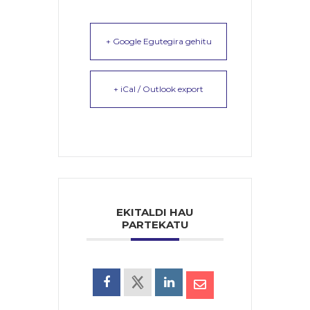
+ Google Egutegira gehitu
+ iCal / Outlook export
EKITALDI HAU
PARTEKATU